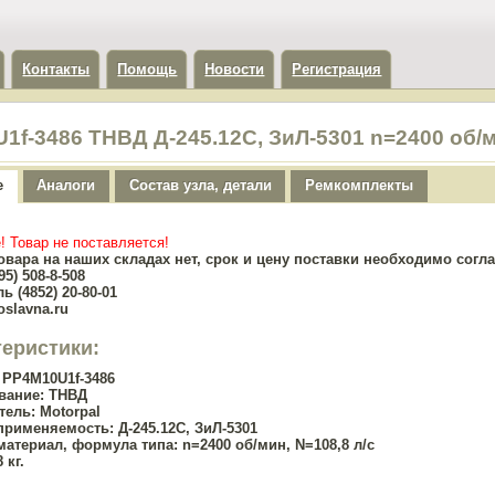
Контакты
Помощь
Новости
Регистрация
1f-3486 ТНВД Д-245.12С, ЗиЛ-5301 n=2400 об/ми
е
Аналоги
Состав узла, детали
Ремкомплекты
! Товар не поставляется!
овара на наших складах нет, срок и цену поставки необходимо сог
5) 508-8-508
ь (4852) 20-80-01
oslavna.ru
теристики:
PP4M10U1f-3486
вание:
ТНВД
тель:
Motorpal
применяемость:
Д-245.12С, ЗиЛ-5301
материал, формула типа:
n=2400 об/мин, N=108,8 л/с
 кг.