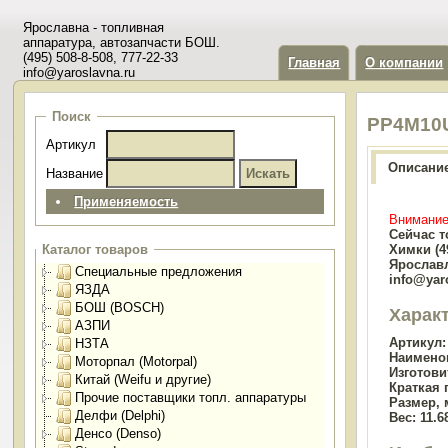
Ярославна - топливная
аппаратура, автозапчасти БОШ.
(495) 508-8-508, 777-22-33
Главная
О компании
info@yaroslavna.ru
Поиск
PP4M10U
Артикул
Описани
Название
Применяемость
Внимание
Сейчас т
Химки (49
Каталог товаров
Ярославл
Специальные предложения
info@yar
ЯЗДА
БОШ (BOSCH)
Харак
АЗПИ
Артикул:
НЗТА
Наимено
Моторпал (Motorpal)
Изготови
Китай (Weifu и другие)
Краткая 
Прочие поставщики топл. аппаратуры
Размер, 
Делфи (Delphi)
Вес:
11.68
Денсо (Denso)