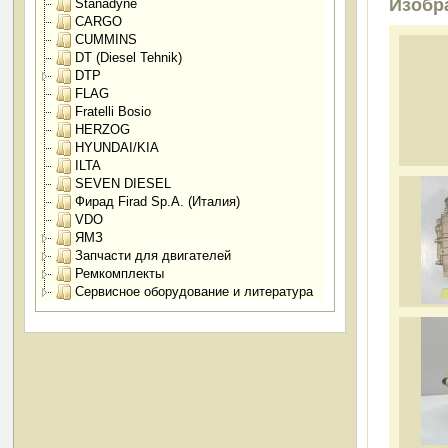
Изобр
Stanadyne
CARGO
CUMMINS
DT (Diesel Tehnik)
DTP
FLAG
Fratelli Bosio
HERZOG
HYUNDAI/KIA
ILTA
SEVEN DIESEL
Фирад Firad Sp.A. (Италия)
VDO
ЯМЗ
Запчасти для двигателей
Ремкомплекты
Сервисное оборудование и литература