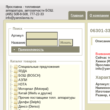
Ярославна - топливная
аппаратура, автозапчасти БОШ.
(495) 508-8-508, 777-22-33
Главная
О компании
info@yaroslavna.ru
Поиск
06301-3
Артикул
Описани
Название
Применяемость
Внимание
Сейчас т
Химки (49
Каталог товаров
Ярославл
Специальные предложения
info@yar
ЯЗДА
БОШ (BOSCH)
Харак
АЗПИ
Артикул:
НЗТА
Наимено
Моторпал (Motorpal)
Изготови
Китай (Weifu и другие)
Размер, 
Прочие поставщики топл. аппаратуры
Делфи (Delphi)
Денсо (Denso)