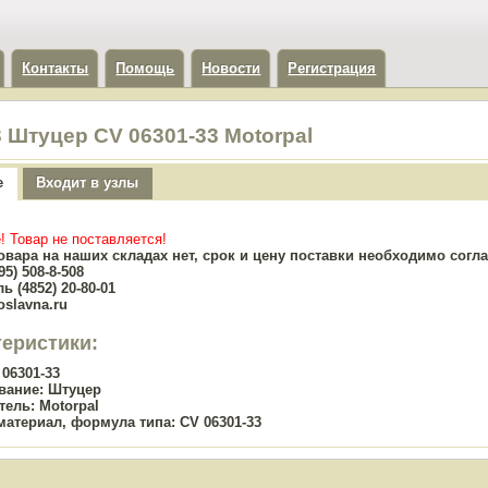
Контакты
Помощь
Новости
Регистрация
3 Штуцер CV 06301-33 Motorpal
е
Входит в узлы
! Товар не поставляется!
овара на наших складах нет, срок и цену поставки необходимо сог
5) 508-8-508
ь (4852) 20-80-01
oslavna.ru
теристики:
06301-33
вание:
Штуцер
тель:
Motorpal
материал, формула типа:
CV 06301-33